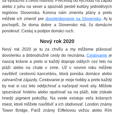
sa vyblázniš s celou rodinou. Precestuj od východu na západ
alebo z juhu na sever a spoznáš pestré kultúry jednotlivých
regiónov Slovenska. Korona nám zmenila plány a preto
môžete ich zmeniť pre
dovolenkovanie na Slovensku
. Aj ty
pochopíš, že doma dobre a Slovensko má, čo domácim
ponúknuť. Cestuj a podpor domáci ruch.
Nový rok 2020
Nový rok 2020 je tu za chvíľu a my môžeme plánovať
dovolenku a dobrodružné cesty do neznáma.
Cestovanie
je
naozaj krásne a preto si každý dopraje oddych cez leto na
pláži alebo na chate v zime. Už v novom roku môžete
navštíviť cestovnú kanceláriu, ktorá ponúka domáce alebo
zahraničné zájazdy. Cestovanie je moje hobby a preto každý
by mal si cez leto oddýchnuť a načerpať nové sily. Môžete
spoznávať históriu alebo opaľovať sa na pláži, kde získate
hnedý pigment pokožky. Na svete existuje veľa krásnych
miest, ktoré môžete navštíviť a ich obdivovať. London známy
Tower Bridge, Paríž známy Eiffelovou vežou alebo Rím