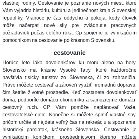
vlastnej rodiny. Cestovanie je poznanie nových miest, ktoré
Vám vyjadria históriu, kultúru a jedinečnosť kraja Slovenskej
republiky. Vianoce je čas oddychu a pokoja, kedy človek
môže načerpať nové sily pre zvládnutie pracovných
požiadaviek počas celého roka. Cp spojenie je vynikajúcim
pomocníkom na cestovanie po krásnom Slovensku.
cestovanie
Horúce leto láka dovolenkárov ku moru alebo na hory.
Slovensko má krásne Vysoké Tatry, ktoré každoročne
navštívia tisícky turistov zo Slovenska, či zo zahraničia.
Práve môžete cestovať a zároveň využiť hromadnú dopravu,
čím šetríte životné prostredie. Keď zostanete dovolenkovať
doma, podporíte domácu ekonomiku a samozrejme domáci,
cestovný ruch. CP Vám pomôže naplánovať Vaše,
cestovateľské ciele. Konečne si môžete splniť vlastné sny,
pričom určite si nájdete voľný čas na rekreáciu a spoznanie,
historický pamiatok, krásneho Slovenska. Cestovanie je
vynikajúcim koníčkom, prostredníctvom ktorého môžete