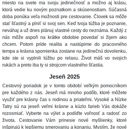
miesto na svete ma svoju jedinečnosť a možno aj krásu,
ktorá vedie ku novým poznatkom a skúsenostiam. Súčasná
doba ponúka veľa možnosti pre cestovanie. Človek sa môže
stať šťastný a plniť si svoj sen. Keď tvoja túžba je poznanie,
neváhaj a už dnes plánuj vlastné cesty do neznáma. Každý z
nás môže aspoň na krátke obdobie povedať si žijem ako
chcem. Potom príde realita a nastúpime do pracovného
tempa a krásna spomienka zostane na jedinečnú dovolenku,
kde ste si vyplnili túžbu po relaxu. Život máš vo svojich
rukách a preto iba ty si strojcom vlastného šťastia.
Jeseň 2025
Cestovný poriadok je v tomto období veľkým pomocníkom
pre každého z nás. Jeseň má mnoho podôb, ktoré môžete
využiť pre krásny čas s rodinou a priateľmi. Vysoké a Nízke
Tatry sú na jeseň veľmi krásne a kúzlo farieb Vás dokáže
rozosmiať. Vyberte na výlet a podíďte voľnosť a radosť zo
života. Cestovanie Vám prinesie nové myšlienky, ktoré
inšpirujú k lepšiemu smerovaniu a konaniu. Myslím, že nové