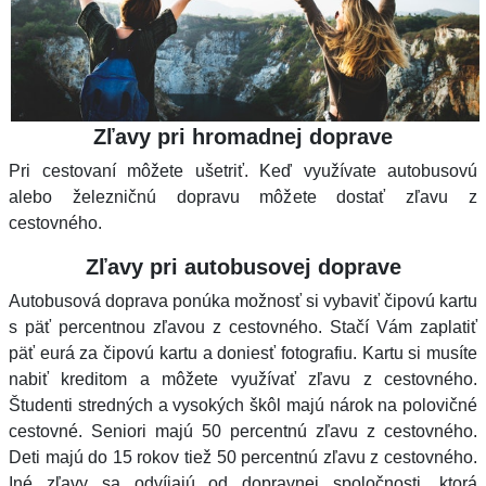
Zľavy pri hromadnej doprave
Pri cestovaní môžete ušetriť. Keď využívate autobusovú
alebo železničnú dopravu môžete dostať zľavu z
cestovného.
Zľavy pri autobusovej doprave
Autobusová doprava ponúka možnosť si vybaviť čipovú kartu
s päť percentnou zľavou z cestovného. Stačí Vám zaplatiť
päť eurá za čipovú kartu a doniesť fotografiu. Kartu si musíte
nabiť kreditom a môžete využívať zľavu z cestovného.
Študenti stredných a vysokých škôl majú nárok na polovičné
cestovné. Seniori majú 50 percentnú zľavu z cestovného.
Deti majú do 15 rokov tiež 50 percentnú zľavu z cestovného.
Iné zľavy sa odvíjajú od dopravnej spoločnosti, ktorá