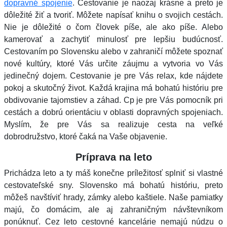
dopravné spojenie
. Cestovanie je naozaj krásne a preto je
dôležité žiť a tvoriť. Môžete napísať knihu o svojich cestách.
Nie je dôležité o čom človek píše, ale ako píše. Alebo
kamerovať a zachytiť minulosť pre lepšiu budúcnosť.
Cestovaním po Slovensku alebo v zahraničí môžete spoznať
nové kultúry, ktoré Vás určite záujmu a vytvoria vo Vás
jedinečný dojem. Cestovanie je pre Vás relax, kde nájdete
pokoj a skutočný život. Každá krajina má bohatú históriu pre
obdivovanie tajomstiev a záhad. Cp je pre Vás pomocník pri
cestách a dobrú orientáciu v oblasti dopravných spojeniach.
Myslím, že pre Vás sa realizuje cesta na veľké
dobrodružstvo, ktoré čaká na Vaše objavenie.
Príprava na leto
Prichádza leto a ty máš konečne príležitosť splniť si vlastné
cestovateľské sny. Slovensko má bohatú históriu, preto
môžeš navštíviť hrady, zámky alebo kaštiele. Naše pamiatky
majú, čo domácim, ale aj zahraničným návštevníkom
ponúknuť. Cez leto cestovné kancelárie nemajú núdzu o