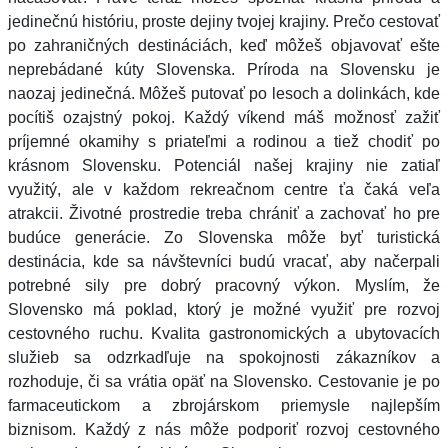
jedinečnú históriu, proste dejiny tvojej krajiny. Prečo cestovať
po zahraničných destináciách, keď môžeš objavovať ešte
neprebádané kúty Slovenska. Príroda na Slovensku je
naozaj jedinečná. Môžeš putovať po lesoch a dolinkách, kde
pocítiš ozajstný pokoj. Každý víkend máš možnosť zažiť
príjemné okamihy s priateľmi a rodinou a tiež chodiť po
krásnom Slovensku. Potenciál našej krajiny nie zatiaľ
využitý, ale v každom rekreačnom centre ťa čaká veľa
atrakcii. Životné prostredie treba chrániť a zachovať ho pre
budúce generácie. Zo Slovenska môže byť turistická
destinácia, kde sa návštevníci budú vracať, aby načerpali
potrebné sily pre dobrý pracovný výkon. Myslím, že
Slovensko má poklad, ktorý je možné využiť pre rozvoj
cestovného ruchu. Kvalita gastronomických a ubytovacích
služieb sa odzrkadľuje na spokojnosti zákazníkov a
rozhoduje, či sa vrátia opäť na Slovensko. Cestovanie je po
farmaceutickom a zbrojárskom priemysle najlepším
biznisom. Každý z nás môže podporiť rozvoj cestovného