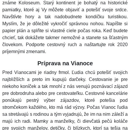
známe Koloseum. Starý kontinent je bohatý na historické
pamiatky, ktoré aj Vy môžete objaviť a potešiť svoje srdce.
Navštívte hory a tak nadobudnete kondičku turistikou.
Myslím, že je dôležité vykročiť správnou nohou. Napíšte si
papier plán a splňte si vlastné ciele počas roka. Keď budete
chcieť, tak dokážete takmer nemožné a stanete sa šťastným
človekom. Podporte cestovný ruch a naštartujte rok 2020
príjemnými zmenami.
Príprava na Vianoce
Pred Vianocami je riadny frmol. Ľudia chcú potešiť svojich
najbližších a preto im kupujú darčeky. Cestovanie je pre
niekoho koníček a tak mnohí z nás venujú poznávací zájazd
pre dobrodruha alebo pre cestovateľku. Cestovné kancelárie
ponúkajú pestrý výber zájazdov, ktoré potešia pod
stromčekom každého, kto má rád výzvy. Počas Vianoc ľudia
sa stretávajú s rodinou a tým vyjadrujú, že im na nim záleží a
majú ich radi. Mamky a manželky, či dievčatá pečú koláče
pre svojich manželov, detičky, či blízkych, ktorí sa tešia na