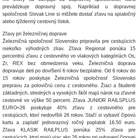
prevádzkuje dopravný spoj. Napríklad u dopravnej
spoločnosti Slovak Line si môžete dostať zľavu na spiatočný
alebo týždenný cestovný lístok.
Zľavy pri železničnej doprave
Železničná spoločnosť Slovensko pripravila pre cestujúcich
niekoľko výhodných zliav. Zľava Regional ponúka 15
percentnú zľavu z cestovného vo vlakových kategóriách Os,
Zr, REX bez obmedzenia veku. Železničná doprava
dopravuje deti po dovŕšení 6 rokov bezplatne. Od 6 rokov do
15 rokov poskytuje Železničná spoločnosť Slovensko
prepravu za polovičnú cenu z cestovného. Žiaci a študenti
základných, stredných a vysokých škôl majú nárok na zľavné
cestovné vo výške 50 percent. Zľava JUNIOR RAILSPLUS
EURO<26 poskytuje 40% zľavu z cestovného pre
cestujúcich, ktorí nedovŕšili 26 rokov. Stačí si vybaviť čipovú
kartu a zaplatiť jednorazový ročný poplatok 16.50 euro.
Zľava KLASIK RAILPLUS ponúka 25% zľava pre
cestujúcich, ktorí majú viac ako 26 rokov pri vybavení čipovej