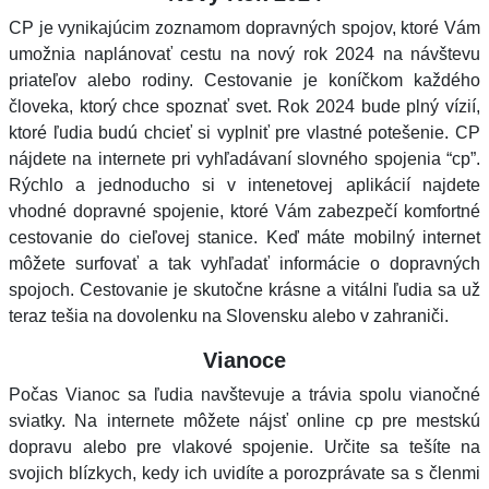
CP je vynikajúcim zoznamom dopravných spojov, ktoré Vám
umožnia naplánovať cestu na nový rok 2024 na návštevu
priateľov alebo rodiny. Cestovanie je koníčkom každého
človeka, ktorý chce spoznať svet. Rok 2024 bude plný vízií,
ktoré ľudia budú chcieť si vyplniť pre vlastné potešenie. CP
nájdete na internete pri vyhľadávaní slovného spojenia “cp”.
Rýchlo a jednoducho si v intenetovej aplikácií najdete
vhodné dopravné spojenie, ktoré Vám zabezpečí komfortné
cestovanie do cieľovej stanice. Keď máte mobilný internet
môžete surfovať a tak vyhľadať informácie o dopravných
spojoch. Cestovanie je skutočne krásne a vitálni ľudia sa už
teraz tešia na dovolenku na Slovensku alebo v zahraniči.
Vianoce
Počas Vianoc sa ľudia navštevuje a trávia spolu vianočné
sviatky. Na internete môžete nájsť online cp pre mestskú
dopravu alebo pre vlakové spojenie. Určite sa tešíte na
svojich blízkych, kedy ich uvidíte a porozprávate sa s členmi