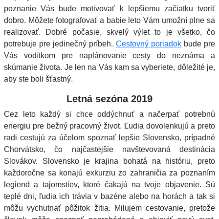
poznanie Vás bude motivovať k lepšiemu začiatku tvoriť
dobro. Môžete fotografovať a babie leto Vám umožní plne sa
realizovať. Dobré počasie, skvelý výlet to je všetko, čo
potrebuje pre jedinečný príbeh.
Cestovný poriadok
bude pre
Vás vodítkom pre naplánovanie cesty do neznáma a
skúmanie života. Je len na Vás kam sa vyberiete, dôležité je,
aby ste boli šťastný.
Letná sezóna 2019
Cez leto každý si chce oddýchnuť a načerpať potrebnú
energiu pre bežný pracovný život. Ľudia dovolenkujú a preto
radi cestujú za účelom spoznať lepšie Slovensko, prípadné
Chorvátsko, čo najčastejšie navštevovaná destinácia
Slovákov. Slovensko je krajina bohatá na históriu, preto
každoročne sa konajú exkurziu zo zahraničia za poznaním
legiend a tajomstiev, ktoré čakajú na tvoje objavenie. Sú
teplé dni, ľudia ich trávia v bazéne alebo na horách a tak si
môžu vychutnať pôžitok žitia. Milujem cestovanie, pretože