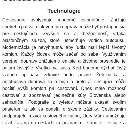
Technológie
Cestovanie ovplyvňujú moderné technológie. Znižujú
spotrebu paliva a tak verejná doprava môže byť prístupnejšia
pre cestujúcich. Zvyšuje sa aj bezpečnosť, vďaka
asistenčným služba, ktoré usmerňuje vodiča autobusu.
Modernizácia je nevyhnutná, aby ľudia mali lepší životný
komfort. Každý človek môže začať od seba. Využívaním
verejnej dopravy znižujeme emisie a životné prostredie je
potom čistejšie. Všetko ma súvis. Keď budeme dýchať čistý
vzduch aj naše zdravie bude pevné. Železnička a
autobusová doprava sa rozvíja a preto aj cestujúci môžu
pocítiť vyšší komfort pri cestovaní. Dnes máte možnosť
cestovať a spoznávať jedinečné kúty Slovenska alebo
zahraničia. Fotografie z výletov môžete ukázať svojim
priateľom a tak sa podeliť o skvelé zážitky. Cestovaním
podporujete rozvoj cestovného ruchu, ktorý Vám umožňuje
tráviť čas na na cestách za poznaním. Plánujte, cestujte a