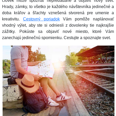
človek môže spoznať neprebádané a objaviť nový svet.
Hrady, zámky, to všetko je každého návštevníka jedinečné a
doba kráľov a šľachty vznešená stvorená pre umenie a
kreativitu.
Cestovný poriadok
Vám pomôže naplánovať
vhodný výlet, aby ste si odniesli z dovolenky tie najkrajšie
zážitky. Pokúste sa objaviť nové miesto, ktoré Vám
zanechajú jedinečnú spomienku. Cestujte a spoznajte svet.