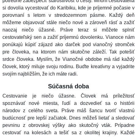
potrebné zabezpečiť starostlivosť o cesty. Mnohí cestovatelia
si dovolia vycestovať do Karibiku, kde je príjemné počasie v
porovnaní s letom v stredozemnom pásme. Každý deň
môžeme objavovať stále niečo nové a zároveň rásť a zažiť
naozaj niečo úžasné. Práve teraz si môžete splniť
cestovateľský sen a zažiť príjemnú dovolenku. Vianoce nám
ponúkajú kúpiť zájazd ako darček pod vianočný stromček
pre človeka, na ktorom nám skutočne záleží. Tak potešiť
srdce človeka. Myslím, že Vianočné obdobe má rád každý
človek, ktorý miluje svoju rodinu. Buďte kreatívny a vyjadrite
svojím najbližším, že ich máte radi.
Súčasná doba
Cestovanie je niečo úžasne. Človek má príležitosť
spoznávať nové miesta, ľudí a dozvedieť sa o histórii
národov z celého sveta. Práve máš šancu tvoriť vlastnú
budúcnosť pre lepší začiatok. Dnes môžeš lietať a sledovať
pevninu z obrovskej výšky ako skutočný vták. Prípadne
cestovať na kolesách a tešiť sa z okolitej krajiny. Každé