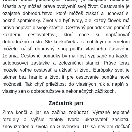
šťastia a ty môžeš práve ovplyvniť svoj život. Cestovanie je
ozajstné dobrodružstvo, ktoré môžeš získať a uchovať si
pekné spomienky. Život vie byť tvrdý, ale každý človek má
právo bojovať o svoje šťastie. Cestovný poriadok vie pomôcť
každému cestovateľovi, ktorí chce si naplánovať
dobrodružnú cestu. Ste kdekoľvek a s mobilným internetom
môžete nájsť dopravný spoj podľa vlastného časového
želania. Cestovné poriadky by mali byť vypísané na každej
autobusovej zastávke a železničnej stanici. Práve teraz
môžete voľne cestovať a užívať si život. Európsky svet je
takmer bez hraníc a život ti pre cestovanie ponúka nové
možnosti. Tak chyť príležitosť do vlastných rúk a naplň si
vlastný sen o dobrodružstve a nekonečných zážitkoch.
Začiatok jari
Zima končí a jar sa začína zobúdzať. Výrazné teplotné
rozdiely a vyššie teploty tvoria ukazovateľ začiatku
znovuzrodenia života na Slovensku. Už sa neviem dočkať