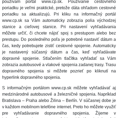
používam portál www.cp.sk. Používanie cestovného
poriadku je veľmi praktické, pretože dáta ohľadom cestovné
poriadku sa aktualizujú. Pri kliku na informačný portál
www.cp.sk sa Vám automaticky zobrazia polia východzej
stanice a cieľovej stanice. Pri nastavení vyhľadávania
môžete určiť, či chcete nájsť spoj s prestupom alebo bez
prestupu. Do posledného poľa je potrebné nastaviť dátum a
čas, kedy potrebujete zistiť cestovné spojenie. Automaticky
je nastavený súčasný dátum a čas, keď vyhľadávate
dopravné spojenie. Stlačením tlačítka vyhľadať sa Vám
zobrazia autobusové a vlakové spojenia zadanej trasy. Trasu
dopravného spojenia si môžete pozrieť po kliknutí na
hyperlink dopravného spojenia.
S informačným portálom www.cp.sk môžete vyhľadávať aj
medzinárodné autobusové a železničné spojenia. Napríklad
Bratislava – Praha alebo Žilina – Berlín. V súčasnej dobe je
v každom mobilnom telefóne internet. Preto ho môžete využiť
pre vyhľadávanie dopravného spojenia. Žijeme v