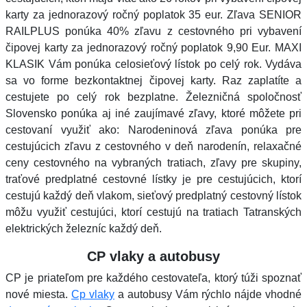
karty za jednorazový ročný poplatok 35 eur. Zľava SENIOR
RAILPLUS ponúka 40% zľavu z cestovného pri vybavení
čipovej karty za jednorazový ročný poplatok 9,90 Eur. MAXI
KLASIK Vám ponúka celosieťový lístok po celý rok. Vydáva
sa vo forme bezkontaktnej čipovej karty. Raz zaplatíte a
cestujete po celý rok bezplatne. Železničná spoločnosť
Slovensko ponúka aj iné zaujímavé zľavy, ktoré môžete pri
cestovaní využiť ako: Narodeninová zľava ponúka pre
cestujúcich zľavu z cestovného v deň narodenín, relaxačné
ceny cestovného na vybraných tratiach, zľavy pre skupiny,
traťové predplatné cestovné lístky je pre cestujúcich, ktorí
cestujú každý deň vlakom, sieťový predplatný cestovný lístok
môžu využiť cestujúci, ktorí cestujú na tratiach Tatranských
elektrických železníc každý deň.
CP vlaky a autobusy
CP je priateľom pre každého cestovateľa, ktorý túži spoznať
nové miesta.
Cp vlaky
a autobusy Vám rýchlo nájde vhodné