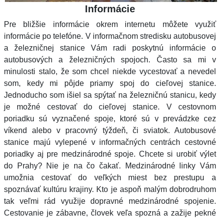
Informácie
Pre bližšie informácie okrem internetu môžete využiť
informácie po telefóne. V informačnom stredisku autobusovej
a železničnej stanice Vám radi poskytnú informácie o
autobusových a železničných spojoch. Často sa mi v
minulosti stalo, že som chcel niekde vycestovať a nevedel
som, kedy mi pôjde priamy spoj do cieľovej stanice.
Jednoducho som išiel sa spýtať na železničnú stanicu, kedy
je možné cestovať do cieľovej stanice. V cestovnom
poriadku sú vyznačené spoje, ktoré sú v prevádzke cez
víkend alebo v pracovný týždeň, či sviatok. Autobusové
stanice majú vylepené v informačných centrách cestovné
poriadky aj pre medzinárodné spoje. Chcete si urobiť výlet
do Prahy? Nie je na čo čakať. Medzinárodné linky Vám
umožnia cestovať do veľkých miest bez prestupu a
spoznávať kultúru krajiny. Kto je aspoň malým dobrodruhom
tak veľmi rád využije dopravné medzinárodné spojenie.
Cestovanie je zábavne, človek veľa spozná a zažije pekné