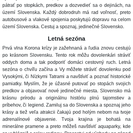
pátrať po stopkách, predkov a dozvedieť sa o dejinách, na
území Slovenska. Každý dobrodruh má rad voľnosť, preto
autobusové a vlakové spojenia poskytujú dopravu na celom
území Slovenska. Cestuj a spoznaj, jedinečné Slovensko.
Letná sezóna
Prvá vlna Korona krízy je zažehnaná a ľudia znovu cestujú
po krásnom Slovensku. Tento rok môžu dovolenkári stráviť
oddych doma a tak podporiť domáci cestovný ruch. Letná
sezóna o chvíľu začína a Vy môžete stráviť dovolenku pod
Vysokými, či Nízkymi Tatrami a navštíviť a poznať historické
pamiatky. Myslím, že je úžasné putovať po stopách svojich
predkov a objavovať nové jedinečné miesta. Slovensko má
krásnu prírodu a originálnu históriu plnú tajomstiev a
príbehov, či legiend. Zamiluj sa do Slovenska a spoznaj jeho
krásy a tiež veľa atrakcii čakajú pod holým nebom na tvoje
adrenalínové objavenie. Tvoja krajina je bohatá na
minerálne pramene a preto môžeš navštíviť aquaparky, kde