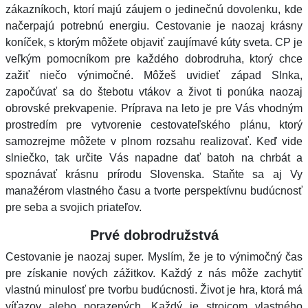
zákazníkoch, ktorí majú záujem o jedinečnú dovolenku, kde
načerpajú potrebnú energiu. Cestovanie je naozaj krásny
koníček, s ktorým môžete objaviť zaujímavé kúty sveta. CP je
veľkým pomocníkom pre každého dobrodruha, ktorý chce
zažiť niečo výnimočné. Môžeš uvidieť západ Slnka,
započúvať sa do štebotu vtákov a život ti ponúka naozaj
obrovské prekvapenie. Príprava na leto je pre Vás vhodným
prostredím pre vytvorenie cestovateľského plánu, ktorý
samozrejme môžete v plnom rozsahu realizovať. Keď vide
slniečko, tak určite Vás napadne dať batoh na chrbát a
spoznávať krásnu prírodu Slovenska. Staňte sa aj Vy
manažérom vlastného času a tvorte perspektívnu budúcnosť
pre seba a svojich priateľov.
Prvé dobrodružstvá
Cestovanie je naozaj super. Myslím, že je to výnimočný čas
pre získanie nových zážitkov. Každý z nás môže zachytiť
vlastnú minulosť pre tvorbu budúcnosti. Život je hra, ktorá má
víťazov alebo porazených. Každý je strojcom vlastného