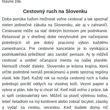
hlavne žite.
Cestovný ruch na Slovenku
Doba ponúka ľuďom možnosti voľne cestovať a tak spoznať
nielen jedinečné zákutia na Slovensku, ale aj v zahraničí.
Cestovanie môže sa stať dobrým biznisom pre podnikanie.
Relaxovať je v dnešnej dobe nevyhnutné pre načerpanie
potrebných síl pre dobrý pracovný výkon každého
zamestnanca. Pre cestovné kancelárie je to vynikajúca
podnikateľská príležitosť ako zarobiť peniaze. Aj ty môžeš
cestovať a uvidieť očarujúce miesta na našej planéte.
Nemusíš chodiť ďaleko. Slovensko je krásna krajina, ktorú
určite podrobné nemáš preskúmanú a preto spoznaj regióny
vlasti, kde žiješ. Každý rok sa rozvíja cestovný ruch a ľudia
potrebujú pocítiť oddych na vlastnej koži. Vezmi papier a
vytvor si plán, kde by si chcel ísť. Keď máš voľno z práce, tak
si splň cestovateľský sen. Môžeš sa plaviť výletnou loďou,
letieť lietadlom na iný kontinent alebo zobrať bicykel, zásoby
a vydať sa cestou, necestou. Keď budete doma nič