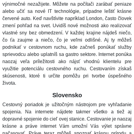
výnimočné nezažijete. Môžete na počítači zarábať peniaze
alebo učiť sa nové IT technológie, prípadne leštiť krásne
červené auto. Keď navštívite napríklad London, často človek
zmení pohľad na svet. Uvidíš nové možnosti ako realizovať
vlastné sny bez obmedzení. V každej krajine nájdeš niečo,
čo ťa zaujme a niečo, čo je veľmi odlišné. Aj ty môžeš
podnikať v cestovnom ruchu, kde začneš ponúkať služby
sprievodcu alebo uplatníš sa gastro sektore. Internet ponúka
naozaj veľa príležitosti ako nájsť vhodnú klientelu pre
využitie potenciálu cestovného ruchu. Cestovaním získaš
skúsenosti, ktoré ti určite pomôžu pri tvorbe úspešného
života.
Slovensko
Cestovný poriadok je užitočným nástrojom pre vyhľadanie
spojenia. Na internete nájdete takmer všetko a tiež aj
dopravné spojenie do cieľ ovej stanice. Cestovanie je naozaj
krásne a práve internet Vám umožní Vás výlet správne
načasovať. Práve teraz môžeš spoznať krásnu prírodu a