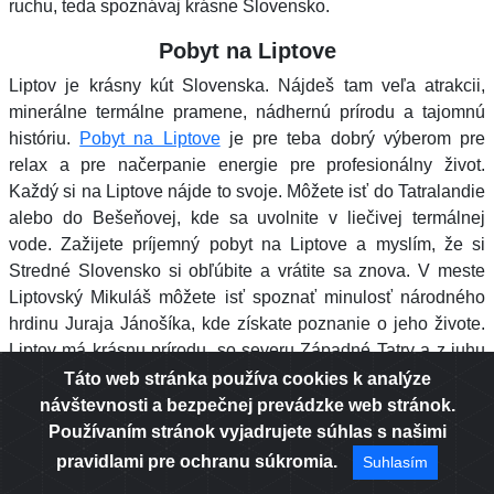
ruchu, teda spoznávaj krásne Slovensko.
Pobyt na Liptove
Liptov je krásny kút Slovenska. Nájdeš tam veľa atrakcii,
minerálne termálne pramene, nádhernú prírodu a tajomnú
históriu.
Pobyt na Liptove
je pre teba dobrý výberom pre
relax a pre načerpanie energie pre profesionálny život.
Každý si na Liptove nájde to svoje. Môžete isť do Tatralandie
alebo do Bešeňovej, kde sa uvolnite v liečivej termálnej
vode. Zažijete príjemný pobyt na Liptove a myslím, že si
Stredné Slovensko si obľúbite a vrátite sa znova. V meste
Liptovský Mikuláš môžete isť spoznať minulosť národného
hrdinu Juraja Jánošíka, kde získate poznanie o jeho živote.
Liptov má krásnu prírodu, so severu Západné Tatry a z juhu
Nízke Tatry. V zimnom období sú veľmi populárne Donovaly,
Táto web stránka používa cookies k analýze
kde zažijete skvelú lyžovačku. V zime alebo v lete Liptov
návštevnosti a bezpečnej prevádzke web stránok.
patrí medzi najrozvinutejšie regióny Slovenska v oblasti
Používaním stránok vyjadrujete súhlas s našimi
cestovného ruchu. Jedinečné západy Slnka Vám sa zapíšu
pravidlami pre ochranu súkromia.
Suhlasím
do Vašej duše a milá spomienka vytvorí túžbu po