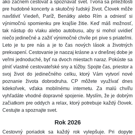
ako začnem cestovať a spoznávať svet. Tvoria sa príležitosti
pre hudobné koncerty a skutočný ľudský život. Človek môže
navštíviť Viedeň, Paríž, Benátky alebo Rím a odniesť si
výnimočnú spomienku pre krajšie žitie. Keď máš možnosť,
tak nástup do vlaku alebo autobusu, aby si mohol uvidieť
niečo jedinečné a zažiť výnimočné chvíle pri pive s priateľmi.
Leto je tu pre nás a je to čas nových lások a životných
prekvapení. Cestovanie je naozaj krásne a v dnešnej dobe je
veľmi jednoduché, byť na dvoch miestach naraz. Pokúste sa
plniť vlastné cestovateľské sny a túžby. Spojte čas, priestor a
svoj život do jedinečného celku, ktorý Vám vytvorí nové
poznanie života dobrodruha. CP môžete využívať dnes
kdekoľvek, vďaka mobilnému internetu. Za malú chvíľu
vyhľadáte vhodné dopravné spojenie. Myslím, že je dobrým
začiatkom pre oddych a relax, ktorý potrebuje každý človek.
Cestujte a spoznajte svet.
Rok 2026
Cestovný poriadok sa každý rok vylepšuje. Pri dopyte