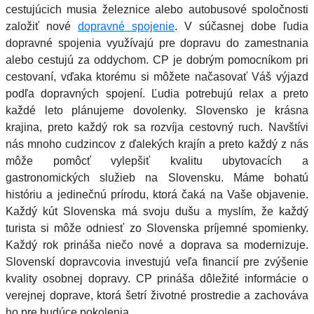
cestujúcich musia železnice alebo autobusové spoločnosti
založiť nové
dopravné spojenie
. V súčasnej dobe ľudia
dopravné spojenia využívajú pre dopravu do zamestnania
alebo cestujú za oddychom. CP je dobrým pomocníkom pri
cestovaní, vďaka ktorému si môžete načasovať Váš výjazd
podľa dopravných spojení. Ľudia potrebujú relax a preto
každé leto plánujeme dovolenky. Slovensko je krásna
krajina, preto každý rok sa rozvíja cestovný ruch. Navštívi
nás mnoho cudzincov z ďalekých krajín a preto každý z nás
môže pomôcť vylepšiť kvalitu ubytovacích a
gastronomických služieb na Slovensku. Máme bohatú
históriu a jedinečnú prírodu, ktorá čaká na Vaše objavenie.
Každý kút Slovenska má svoju dušu a myslím, že každý
turista si môže odniesť zo Slovenska príjemné spomienky.
Každý rok prináša niečo nové a doprava sa modernizuje.
Slovenskí dopravcovia investujú veľa financií pre zvýšenie
kvality osobnej dopravy. CP prináša dôležité informácie o
verejnej doprave, ktorá šetrí životné prostredie a zachováva
ho pre budúce pokolenia.