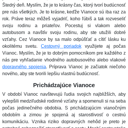
Štedrý deň. Myslím, že je to krásny čas, ktorý tvorí budúcnosť
pre nás všetkých. Je to krásne, keďže Vianoce sú iba raz za
rok. Práve teraz môžeš vyjadriť, koho ľúbiš a tak rozveseliť
svoju rodinu a priateľov. Pocestuj si vlakom alebo
autobusom a navštív svoju rodinu, aby ste utužili dobré
vzťahy. Cez Vianoce by sa malo odpúšťať a cítiť lásku ku
okolitému svetu.
Cestovný poriadok
využijete aj počas
Vianoc. Myslím, že je to dobrým pomocníkom pre každého z
nás pre vyhľadanie vhodného autobusového alebo vlakové
dopravného spojenia
. Príprava Vianoc je začiatok niečoho
nového, aby ste tvorili lepšiu vlastnú budúcnosť.
Prichádzajúce Vianoce
V období Vianoc navštevujú ľudia svojich najbližších, aby
vylepšili medziľudské rodinné vzťahy a spomenuli si na seba
počas jedinečného obdobia. S prichádzajúcim vianočným
obdobím a zimou je spojená aj starostlivosť o cestnú
komunikáciu. Vznika riziko dopravných nehôd je preto je